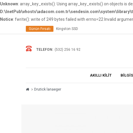
Unknown
: array_key_exists(): Using array_key_exists() on objects is de
D:\InetPub\vhosts\adacom.com.tr\sendesin.com\system\library\
Notice
: fwrite(): write of 249 bytes failed with errno=22 Invalid argume
Günün Fırsatı
Kingston SSD
TELEFON:
(532) 256 16 92
AKILLI KİLİT
BİLGİ
Drutick lanaeger