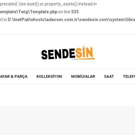
precated. Use isset() or property_exists() instead in
template\Twig\Template.php
on line
533
nt in
D:\InetPub\vhosts\adacom.com.tr\sendesin.com\system\libra
Güncel
En İyi Fiyat Garantisi İle
SAYAR & PARÇA
KOLLEKSİYON
MOBILYALAR
SAAT
TELEF