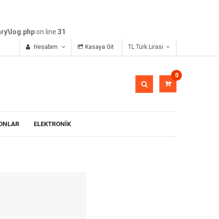
ry\log.php
on line
31
Hesabım
Kasaya Git
TL Türk Lirası
0
ONLAR
ELEKTRONİK