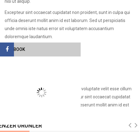
nisi ut aliquip.
Excepteur sint occaecat cupidatat non proident, sunt in culpa qui
officia deserunt mollit anim id est laborum. Sed ut perspiciatis
unde omnis iste natus error sit voluptatem accusantium
doloremque laudantium.
Nemo enim ipsam voluptatem
FACEBOOK
100% Brand New.
Contains 1 PCS
Simple and easy
Duis aute irure dolor in reprehenderit in voluptate velit esse cillum
dolore eu fugiat nulla pariatur. Excepteur sint occaecat cupidatat
non proident, sunt in culpa qui officia deserunt mollit anim id est
laborum.
ENZER ÜRÜNLER