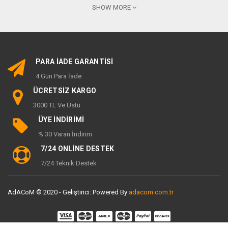
SHOW MORE
diam sit dolor."
Jack Andrson
Web designer
PARA İADE GARANTİSİ
"Duis aliquam, magna ac fermentum are we finibus, orci
4 Gün Para İade
viverra risus, into varius telluso tortor sed eros. Sedion
ÜCRETSİZ KARGO
pharetra ante sit amet suscipit ornare. Integer et auctor
diam sit dolor."
3000 TL Ve Üstü
Aliquam Tellus
ÜYE İNDİRİMİ
Ornare Mauris
% 30 Varan İndirim
7/24 ONLİNE DESTEK
"Duis aliquam, magna ac fermentum are we finibus, orci
7/24 Teknik Destek
viverra risus, into varius telluso tortor sed eros. Sedion
pharetra ante sit amet suscipit ornare. Integer et auctor
AdACoM © 2020 - Geliştirici: Powered By
adacom.com.tr
diam sit dolor."
Jack Andrson
Web designer