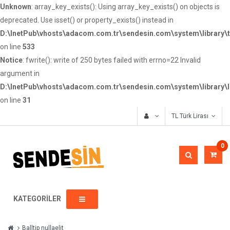
Unknown
: array_key_exists(): Using array_key_exists() on objects is
deprecated. Use isset() or property_exists() instead in
D:\InetPub\vhosts\adacom.com.tr\sendesin.com\system\library\
on line
533
Notice
: fwrite(): write of 250 bytes failed with errno=22 Invalid
argument in
D:\InetPub\vhosts\adacom.com.tr\sendesin.com\system\library\
on line
31
TL Türk Lirası
0
KATEGORILER
Balltip nullaelit