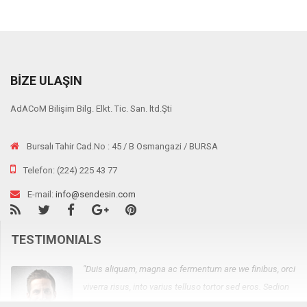
BIZE ULAŞIN
AdACoM Bilişim Bilg. Elkt. Tic. San. ltd.Şti
Bursalı Tahir Cad.No : 45 / B Osmangazi / BURSA
Telefon: (224) 225 43 77
E-mail:
info@sendesin.com
TESTIMONIALS
"Duis aliquam, magna ac fermentum are we finibus, orci
viverra risus, into varius telluso tortor sed eros. Sedion
pharetra ante sit amet suscipit ornare. Integer et auctor